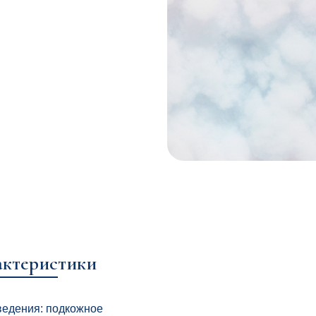
ристики
я: подкожное
 мг/мл
L
ь 220~300 Pa
приц, 1 игла/канюля