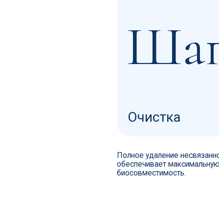
Очистка
Полное удаление несвязанного BDDE
обеспечивает максимальную
биосовместимость.
Технология
высокой чистоты
Несвязанный агент сшивки BDDE полн