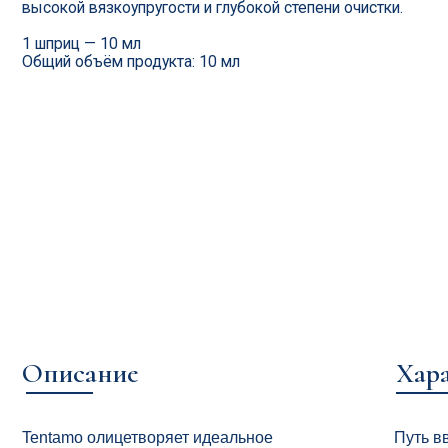
Общий объём продукта: 10 мл
Описание
Характе
Tentamo олицетворяет идеальное
Путь введени
сочетание итальянской элегантности
Сшитая ГК: 24
и передовой эстетической науки,
Объём ≥ 10 m
созданное для пациентов,
Вязкоупругост
стремящихся к уверенной коррекции
Упаковка: 1 ш
тела с естественным результатом