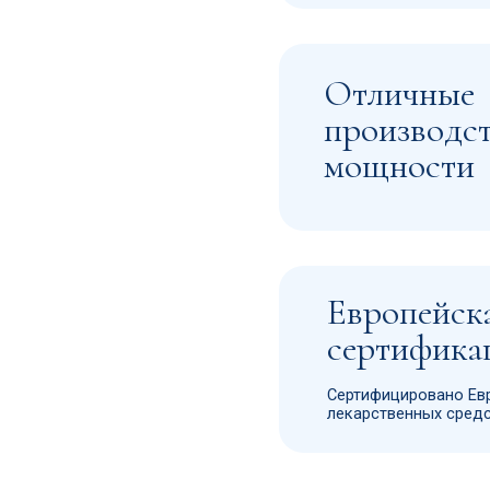
Европейская
сертификация
Сертифицировано Европейским упра
лекарственных средств и медицинс
КОНТАКТЫ
+7 901 500 36 68
aribell@internet.r
 ваш
115088, город М
Шарикоподшипни
д. 5, офис 371 п
Наша компания 
РЕКВИЗИТЫ