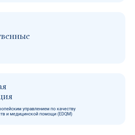
влением по качеству
кой помощи (EDQM)
u
осква,
ковская ул,
омещ. I
на ОптЛист