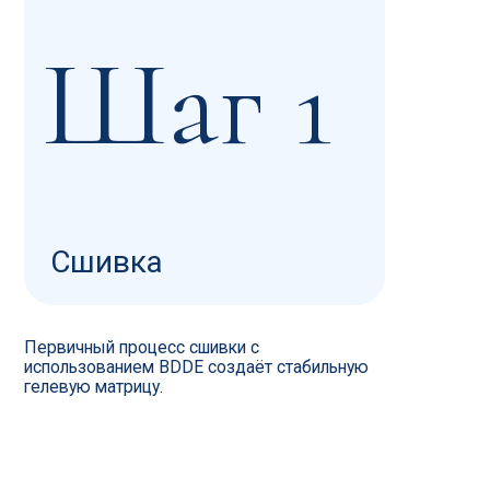
Сшивка
Первичный процесс сшивки с
использованием BDDE создаёт стабильную
гелевую матрицу.
ПОЧЕМУ МЫ?
В чём преимущества
филлера Tentamo?