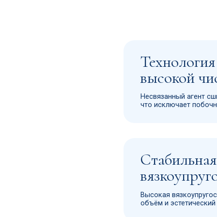
что исключает побочные эффекты
Стабильная
вязкоупругость
Высокая вязкоупругость обеспечива
объём и эстетический результат
Отличные
производственные
мощности