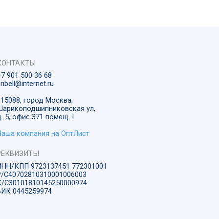
7451 772301001
001006003
250000974