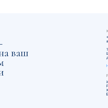
ИНН/КПП 972313
Р/С40702810310
К/С30101810145
БИК 0445259974