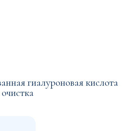
иалуроновая кислота
а