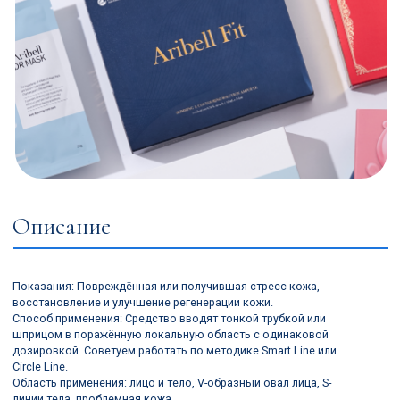
Описание
Показания: Повреждённая или получившая стресс кожа,
восстановление и улучшение регенерации кожи.
Способ применения: Средство вводят тонкой трубкой или
шприцом в поражённую локальную область с одинаковой
дозировкой. Советуем работать по методике Smart Line или
Circle Line.
Область применения: лицо и тело, V-образный овал лица, S-
линии тела, проблемная кожа.
Температура хранения: -2 ~ 25 ℃
Срок годности: 24 месяца с даты изготовления
ПОЧЕМУ МЫ?
В чём преимущества
липолитика Aribell FIT?