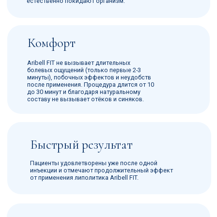
Уменьшает жировые отложения на лице
Уменьшает переднюю и боковую части скул
Придаёт эластичность
Исправляет двойной
подбородок
Улучшает контур и уменьшает
лицо
Мы всегда на связи —
оперативно ответим
на ваш запрос,
сориентируем