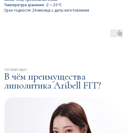
Система целевой
доставки препарата
После Aribell FIT жировые клетки начинают
растворяться, постепенно сокращаются и
естественно покидают организм.
Комфорт