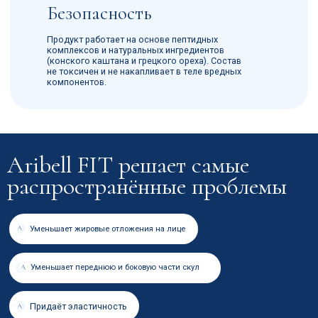
по стоимости закупки
и срокам доставки.
Позвонить
КОНТАКТЫ
РЕКВИЗИТЫ
+7 901 500 36 68
ИНН/КПП 9723137451
aribell@internet.ru
772301001
Р/С40702810310001006003
115088, город Москва,
К/С30101810145250000974
Шарикоподшипниковская
БИК 0445259974
ул, д. 5, офис 371 помещ. I
Наша компания на ОптЛист