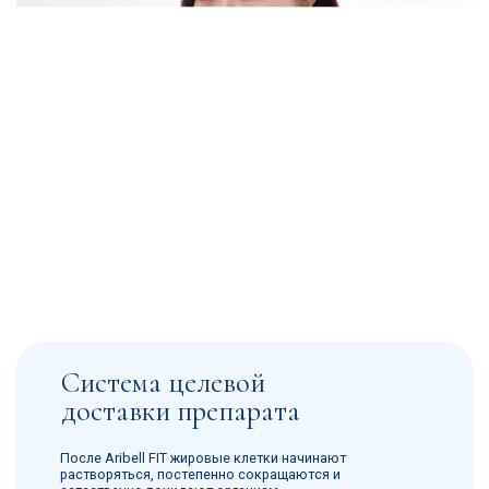
Aribell FIT не вызывает длительных
болевых ощущений (только первые 2-3
минуты), побочных эффектов и неудобств
после применения. Процедура длится от 10
до 30 минут и благодаря натуральному
составу не вызывает отёков и синяков.
Быстрый результат
Пациенты удовлетворены уже после одной
инъекции и отмечают продолжительный эффект
от применения липолитика Aribell FIT.
Безопасность
Продукт работает на основе пептидных
комплексов и натуральных ингредиентов
(конского каштана и грецкого ореха). Состав
не токсичен и не накапливает в теле вредных
компонентов.
Aribell FIT решает самые
распространённые проблемы