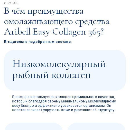
весу быстро и эффективно усваивается организмом. Он
восстанавливает упругость кожи и укрепляет её структуру.
Глутатион
Витамин C
Мощный антиоксидант,
Специально добавленный
который нейтрализует
витамин C улучшает усвоение
свободные радикалы,
коллагена и усиливает его
защищает клетки и помогает
действие. Одновременно он
коже оставаться молодой и
поддерживает иммунитет,
сияющей даже при стрессах и
помогая сохранять красоту и
неблагоприятных условиях.
здоровье изнутри.
Экстракт граната
Натуральный экстракт граната, богатый антиоксидантами,
делает напиток не только полезным, но и вкусным,
добавляя яркость и лёгкость в каждую порцию.