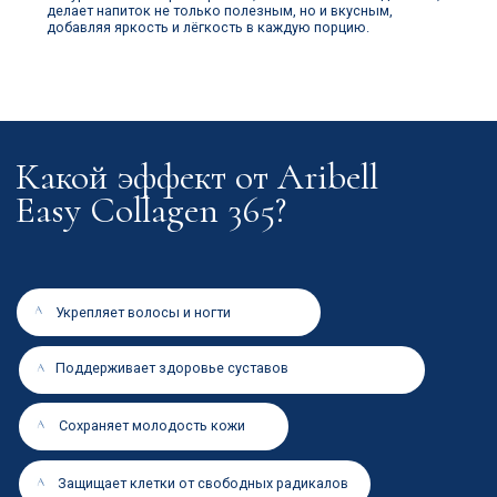
на ваш запрос,
сориентируем
по стоимости закупки
и срокам доставки.
Позвонить
КОНТАКТЫ
РЕКВИЗИТЫ
+7 901 500 36 68
ИНН/КПП 9723137451
aribell@internet.ru
772301001
Р/С40702810310001006003
115088, город Москва,
К/С30101810145250000974
Шарикоподшипниковская
БИК 0445259974
ул, д. 5, офис 371 помещ. I
Наша компания на ОптЛист